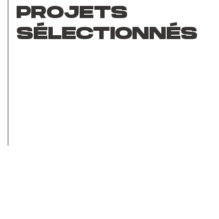
PROJETS
SÉLECTIONNÉS
Hypzz
Nous connectons des influenceurs et des
marques pour collaborer sur des publicités de
produits et plus encore.
Site Web